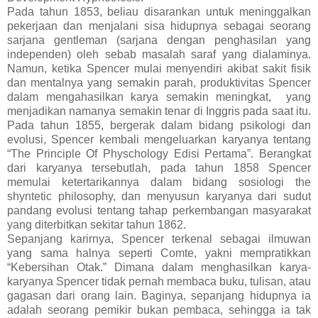
Pada tahun 1853, beliau disarankan untuk meninggalkan
pekerjaan dan menjalani sisa hidupnya sebagai seorang
sarjana gentleman (sarjana dengan penghasilan yang
independen) oleh sebab masalah saraf yang dialaminya.
Namun, ketika Spencer mulai menyendiri akibat sakit fisik
dan mentalnya yang semakin parah, produktivitas Spencer
dalam mengahasilkan karya semakin meningkat, yang
menjadikan namanya semakin tenar di Inggris pada saat itu.
Pada tahun 1855, bergerak dalam bidang psikologi dan
evolusi, Spencer kembali mengeluarkan karyanya tentang
“The Principle Of Physchology Edisi Pertama”. Berangkat
dari karyanya tersebutlah, pada tahun 1858 Spencer
memulai ketertarikannya dalam bidang sosiologi the
shyntetic philosophy, dan menyusun karyanya dari sudut
pandang evolusi tentang tahap perkembangan masyarakat
yang diterbitkan sekitar tahun 1862.
Sepanjang karirnya, Spencer terkenal sebagai ilmuwan
yang sama halnya seperti Comte, yakni mempratikkan
“Kebersihan Otak.” Dimana dalam menghasilkan karya-
karyanya Spencer tidak pernah membaca buku, tulisan, atau
gagasan dari orang lain. Baginya, sepanjang hidupnya ia
adalah seorang pemikir bukan pembaca, sehingga ia tak