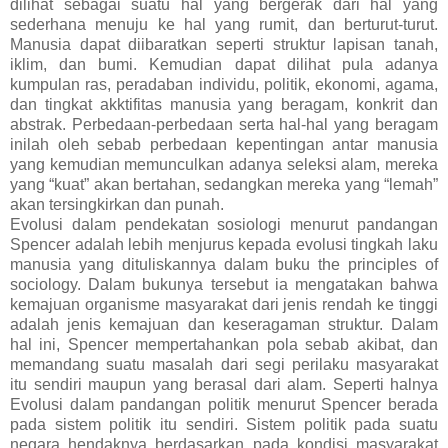
dilihat sebagai suatu hal yang bergerak dari hal yang
sederhana menuju ke hal yang rumit, dan berturut-turut.
Manusia dapat diibaratkan seperti struktur lapisan tanah,
iklim, dan bumi. Kemudian dapat dilihat pula adanya
kumpulan ras, peradaban individu, politik, ekonomi, agama,
dan tingkat akktifitas manusia yang beragam, konkrit dan
abstrak. Perbedaan-perbedaan serta hal-hal yang beragam
inilah oleh sebab perbedaan kepentingan antar manusia
yang kemudian memunculkan adanya seleksi alam, mereka
yang “kuat” akan bertahan, sedangkan mereka yang “lemah”
akan tersingkirkan dan punah.
Evolusi dalam pendekatan sosiologi menurut pandangan
Spencer adalah lebih menjurus kepada evolusi tingkah laku
manusia yang dituliskannya dalam buku the principles of
sociology. Dalam bukunya tersebut ia mengatakan bahwa
kemajuan organisme masyarakat dari jenis rendah ke tinggi
adalah jenis kemajuan dan keseragaman struktur. Dalam
hal ini, Spencer mempertahankan pola sebab akibat, dan
memandang suatu masalah dari segi perilaku masyarakat
itu sendiri maupun yang berasal dari alam. Seperti halnya
Evolusi dalam pandangan politik menurut Spencer berada
pada sistem politik itu sendiri. Sistem politik pada suatu
negara hendaknya berdasarkan pada kondisi masyarakat