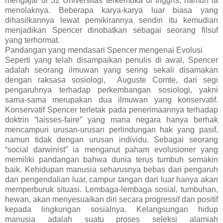
mengajar di 32 Universitas terkemuka di Inggris, namun ia
menolaknya. Beberapa karya-karya luar biasa yang
dihasilkannya lewat pemikirannya sendiri itu kemudian
menjadikan Spencer dinobatkan sebagai seorang filsuf
yang terhormat.
Pandangan yang mendasari Spencer mengenai Evolusi
Seperti yang telah disampaikan penulis di awal, Spencer
adalah seorang ilmuwan yang sering sekali disamakan
dengan raksasa sosiologi, Auguste Comte, dari segi
pengaruhnya terhadap perkembangan sosiologi, yakni
sama-sama merupakan dua ilmuwan yang konservatif.
Konservatif Spencer terletak pada penerimaannya terhadap
doktrin “laisses-faire” yang mana negara hanya berhak
mencampuri urusan-urusan perlindungan hak yang pasif,
namun tidak dengan urusan individu. Sebagai seorang
“social darwinist” ia menganut paham evolusioner yang
memiliki pandangan bahwa dunia terus tumbuh semakin
baik. Kehidupan manusia seharusnya bebas dari pengaruh
dan pengendalian luar, campur tangan dari luar hanya akan
memperburuk situasi. Lembaga-lembaga sosial, tumbuhan,
hewan, akan menyesuaikan diri secara progressif dan positif
kepada lingkungan sosialnya. Kelangsungan hidup
manusia adalah suatu proses seleksi alamiah