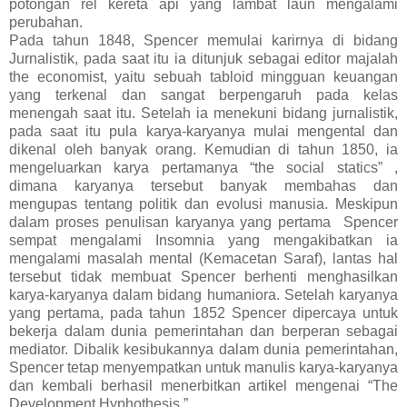
potongan rel kereta api yang lambat laun mengalami
perubahan.
Pada tahun 1848, Spencer memulai karirnya di bidang
Jurnalistik, pada saat itu ia ditunjuk sebagai editor majalah
the economist, yaitu sebuah tabloid mingguan keuangan
yang terkenal dan sangat berpengaruh pada kelas
menengah saat itu. Setelah ia menekuni bidang jurnalistik,
pada saat itu pula karya-karyanya mulai mengental dan
dikenal oleh banyak orang. Kemudian di tahun 1850, ia
mengeluarkan karya pertamanya “the social statics” ,
dimana karyanya tersebut banyak membahas dan
mengupas tentang politik dan evolusi manusia. Meskipun
dalam proses penulisan karyanya yang pertama Spencer
sempat mengalami Insomnia yang mengakibatkan ia
mengalami masalah mental (Kemacetan Saraf), lantas hal
tersebut tidak membuat Spencer berhenti menghasilkan
karya-karyanya dalam bidang humaniora. Setelah karyanya
yang pertama, pada tahun 1852 Spencer dipercaya untuk
bekerja dalam dunia pemerintahan dan berperan sebagai
mediator. Dibalik kesibukannya dalam dunia pemerintahan,
Spencer tetap menyempatkan untuk manulis karya-karyanya
dan kembali berhasil menerbitkan artikel mengenai “The
Development Hyphothesis.”