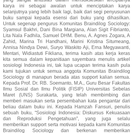
karya ini sebagai awalan untuk menciptakan karya
selanjutnya yang lebih baik lagi, baik dari segi penyusunan
buku sampai kepada esensi dari buku yang dihasilkan.
Untuk segenap pengurus Komunitas Braindilog Sociology:
Syamsul Bakhri, Dani Bina Margiana, Alan Sigit Fibrianto,
Lita Nala Fadhila, Samuel DHM. Benu, A. Agnes Zogara, A
Zahid, Marina Tri Handhani, Marini Kristina Situmeang,
Annisa Nindya Dewi, Suryo Waskito Aji, Erna Megyawanti,
Mentari, Widiastuti Fikliana, terima kasih atas kerja keras
kita semua dalam kepanitiaan sayembara menulis artikel
sosiologi Indonesia ini, tak lupa ucapan terima kasih pula
kami tujukan untuk semua anggota Komunitas Braindilog
Sociology di manapun berada atas support kalian semua.
Kepada Prof. Dr. RB. Soemanto, M.A., Guru Besar Fakultas
Ilmu Sosial dan Ilmu Politik (FISIP) Universitas Sebelas
Maret (UNS) Surakarta, yang telah membimbing dan
memberi masukan serta persembahan kata pengantar dari
beliau dalam buku ini. Kepada Hamzah Fansuri, penulis
sebuah buku, “Sosiologi Indonesia: Diskursus Kekuasaan
dan Reproduksi Pengetahuan”, yang juga selalu
memberikan support serta motivasi kepada kami Komunitas
Braindilog Sociology dan berkenan memberikan